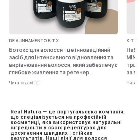
DE ALINHAMENTO B.T.X
KIT M
Ботокс для волосся - це інноваційний
Набі
засіб для інтенсивного відновлення та
MINI
вирівнювання волосся, який забезпечує
трьо
глибоке живлення та регенер..
за в
Читати далі
Читат
Real Natura — це португальська компанія,
що спеціалізується на професійній
косметиці, яка використовує натуральні
інгредієнти у своїх рецептурах для
досягнення швидких і стійких
результатів.
Наші лінії для волосся