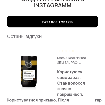
INSTAGRAMM
КАТАЛОГ ТОВАРІВ
Останні відгуки
Маска Real Natura
SEM SAL PRO-
REPARAÇÃO BOMBA
Користуюся
CAFÉ для
відновлення і росту
саме зараз.
волосся 1000 г
Стан волосся
значно
покращився.
Користуватися приємно. Після
гарн