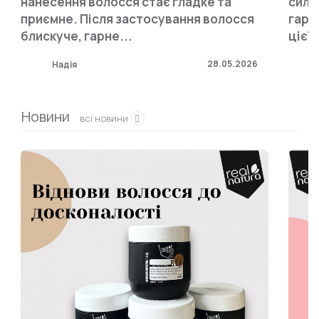
нанесення волосся стає гладке та
силь
приємне. Після застосування волосся
гарн
блискуче, гарне...
цієї 
28.05.2026
Надія
Новини
всі новини