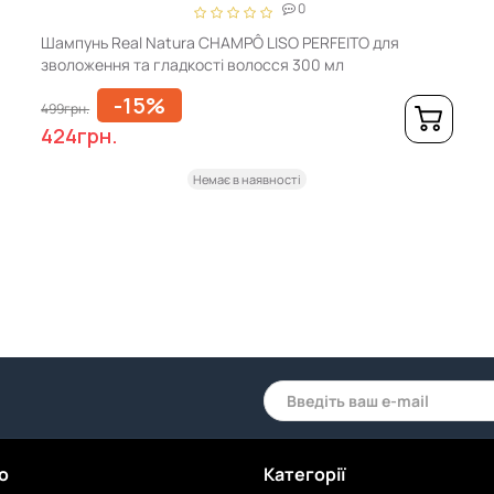
0
Шампунь Real Natura CHAMPÔ LISO PERFEITO для
зволоження та гладкості волосся 300 мл
-15%
499грн.
424грн.
Немає в наявності
о
Категорії