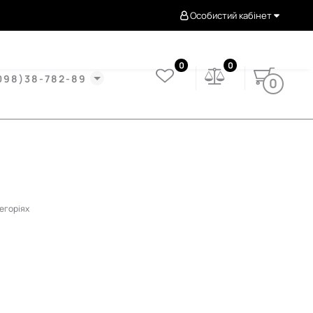
Особистий кабінет
0
0
098)38-782-89
0
тегоріях