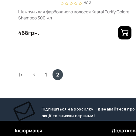
0
Шампунь для фарбованого волосся Kaaral Purify Colore
Shampoo 300 мл
468грн.
|<
<
1
2
Підпишіться на розсилку, і дізнавайтеся про
акції та знижки першими!
Інформація
Додатков