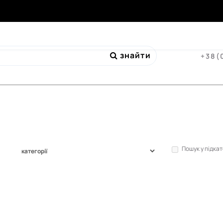
знайти
+38(
Пошук у підка