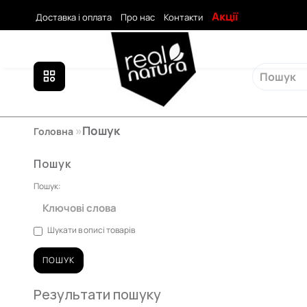
Акції
Доставка і оплата
Про нас
Контакти
Пошук
Головна
Пошук
Пошук:
Шукати в описі товарів
Результати пошуку