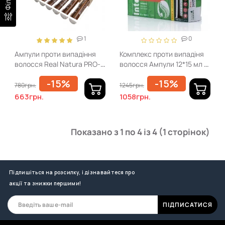
1
0
Ампули проти випадіння
Комплекс проти випадіня
волосся Real Natura PRO-
волосся Ампули 12*15 мл +
KEDA FORTE 6*15 мл
шампунь 100 мл Real
-15%
-15%
Natura PRO-KEDA FORTE
780грн.
1245грн.
12*15 мл+ CHAMPÔ 100 мл
663грн.
1058грн.
Показано з 1 по 4 із 4 (1 сторінок)
Підпишіться на розсилку, і дізнавайтеся про
акції та знижки першими!
ПІДПИСАТИСЯ