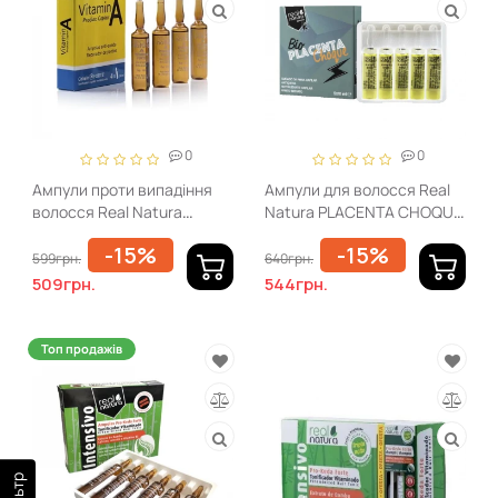
0
0
Ампули проти випадіння
Ампули для волосся Real
волосся Real Natura
Natura PLACENTA CHOQUE
VITAMINA A 4*10 мл
- 5 X 10 мл
-15%
-15%
599грн.
640грн.
509грн.
544грн.
Топ продажів
Фільтр