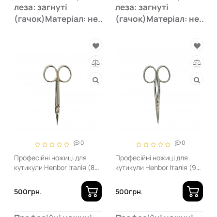
леза: загнуті
леза: загнуті
(гачок)Матеріал: не..
(гачок)Матеріал: не..
0
0
Професійні ножиці для
Професійні ножиці для
кутикули Henbor Італія (85
кутикули Henbor Італія (90
мм, прямі)
мм, загнуті)
500грн.
500грн.