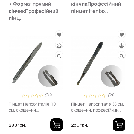
• Форма: прямий
кінчикПрофесійний
кінчикПрофесійний
пінцет Henbo..
пінц..
0
0
Пінцет Henbor Італія (10
Пінцет Henbor Італія (8 см,
см, скошений
скошений, професійний,
професійний, нікель)
нікель)
290грн.
230грн.