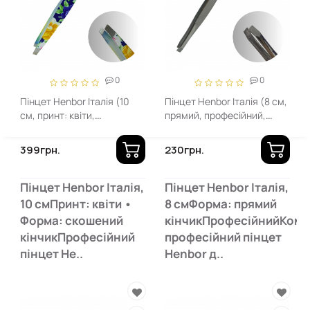
0
0
Пінцет Henbor Італія (10
Пінцет Henbor Італія (8 см,
см, принт: квіти,
прямий, професійний,
скошений)
нікель)
399грн.
230грн.
Пінцет Henbor Італія,
Пінцет Henbor Італія,
10 смПринт: квіти •
8 смФорма: прямий
Форма: скошений
кінчикПрофесійнийКомп
кінчикПрофесійний
професійний пінцет
пінцет He..
Henbor д..