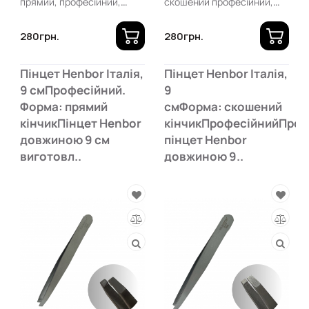
прямий, професійний,
скошений професійний,
нікель)
нікель)
280грн.
280грн.
Пінцет Henbor Італія,
Пінцет Henbor Італія,
9 смПрофесійний.
9
Форма: прямий
смФорма: скошений
кінчикПінцет Henbor
кінчикПрофесійнийПроф
довжиною 9 см
пінцет Henbor
виготовл..
довжиною 9..