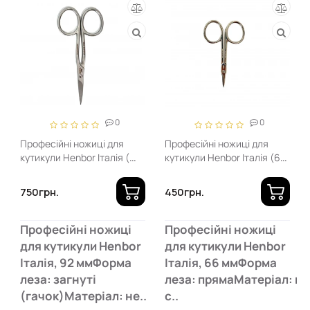
0
0
Професійні ножиці для
Професійні ножиці для
кутикули Henbor Італія (
кутикули Henbor Італія (66
92мм, загнуті )
мм, прямі)
750грн.
450грн.
Професійні ножиці
Професійні ножиці
для кутикули Henbor
для кутикули Henbor
Італія, 92 ммФорма
Італія, 66 ммФорма
леза: загнуті
леза: прямаМатеріал: н
(гачок)Матеріал: не..
с..