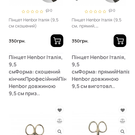
0
0
Пінцет Henbor Італія (9,5
Пінцет Henbor Італія (9,5
см скошений)
см, прямий,
напівпрофесійний)
350грн.
350грн.
Пінцет Henbor Італія,
Пінцет Henbor Італія,
9,5
9,5
смФорма: скошений
смФорма: прямийНапівп
кінчикПрофесійнийПінцет
Henbor довжиною
Henbor довжиною
9,5 см виготовл..
9,5 см приз..