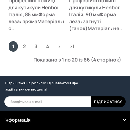
Професійні ножиці
Професійні ножиці
для кутикули Henbor
для кутикули Henbor
Італія, 85 ммФорма
Італія, 90 ммФорма
леза: прямаМатеріал: нержавіюча
леза: загнуті
с..
(гачок)Матеріал: не..
1
2
3
4
>
>|
Показано з 1 по 20 із 66 (4 сторінок)
Підпишіться на розсилку, і дізнавайтеся про
акції та знижки першими!
ПІДПИСАТИСЯ
Інформація