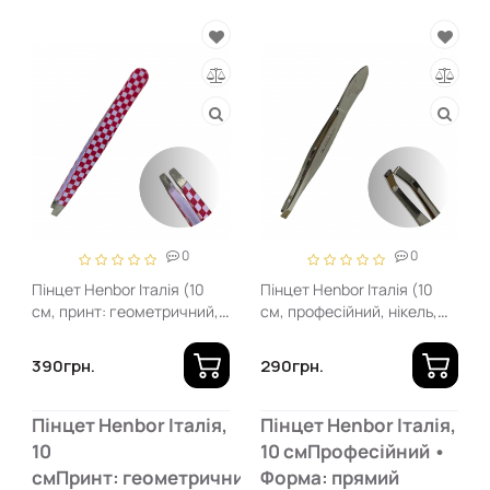
0
0
Пінцет Henbor Італія (10
Пінцет Henbor Італія (10
см, принт: геометричний,
см, професійний, нікель,
прямий)
прямий )
390грн.
290грн.
Пінцет Henbor Італія,
Пінцет Henbor Італія,
10
10 смПрофесійний •
смПринт: геометричний
Форма: прямий