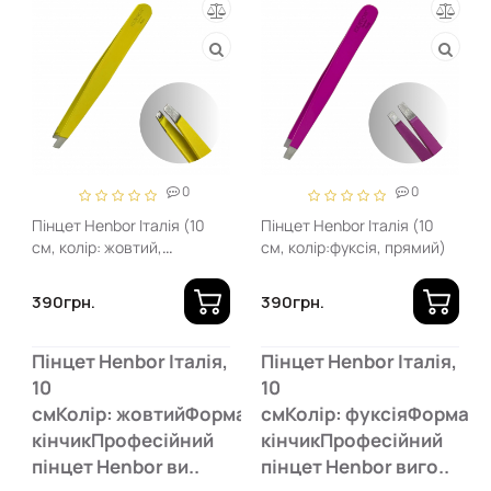
0
0
Пінцет Henbor Італія (10
Пінцет Henbor Італія (10
см, колір: жовтий,
см, колір:фуксія, прямий)
скошений)
390грн.
390грн.
Пінцет Henbor Італія,
Пінцет Henbor Італія,
10
10
смКолір: жовтийФорма: скошений
смКолір: фуксіяФорма: 
кінчикПрофесійний
кінчикПрофесійний
пінцет Henbor ви..
пінцет Henbor виго..