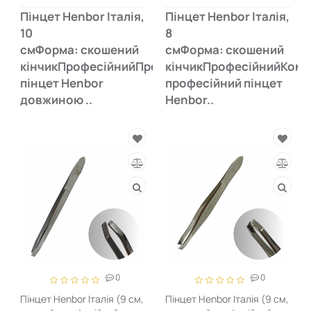
Пінцет Henbor Італія,
Пінцет Henbor Італія,
10
8
смФорма: скошений
смФорма: скошений
кінчикПрофесійнийПрофесійний
кінчикПрофесійнийКомп
пінцет Henbor
професійний пінцет
довжиною ..
Henbor..
0
0
Пінцет Henbor Італія (9 см,
Пінцет Henbor Італія (9 см,